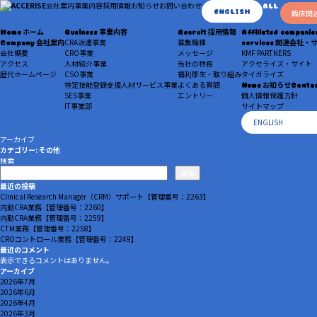
会社案内
事業内容
採用情報
お知らせ
お問い合わせ
ALL
ENGLISH
臨床関
Home
ホーム
Business
事業内容
Recruit
採用情報
Affiliated companie
Company
会社案内
CRA派遣事業
募集職種
services
関連会社・
会社概要
CRO事業
メッセージ
KMF PARTNERS
アクセス
人材紹介事業
当社の特長
アクセライズ・サイト
歴代ホームページ
CSO事業
福利厚生・取り組み
タイガライズ
特定技能登録支援人材サービス事業
よくある質問
News
お知らせ
Conta
SES事業
エントリー
個人情報保護方針
IT事業部
サイトマップ
ENGLISH
アーカイブ
カテゴリー:
その他
検索
検索
最近の投稿
Clinical Research Manager（CRM）サポート【管理番号：2263】
内勤CRA業務【管理番号：2260】
内勤CRA業務【管理番号：2259】
CTM業務【管理番号：2258】
CROコントロール業務【管理番号：2249】
最近のコメント
表示できるコメントはありません。
アーカイブ
2026年7月
2026年6月
2026年4月
2026年3月