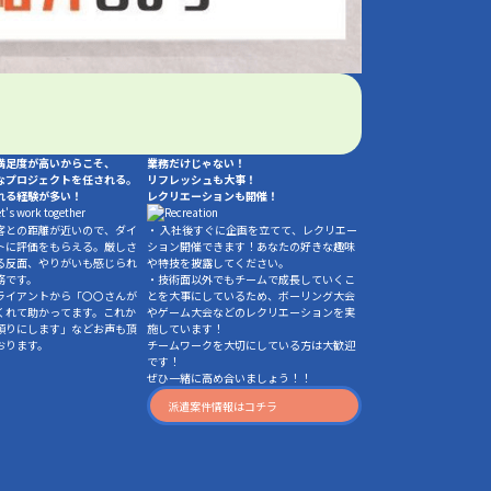
満足度が高いからこそ、
業務だけじゃない！
なプロジェクトを任される。
リフレッシュも大事！
れる経験が多い！
レクリエーションも開催！
客との距離が近いので、ダイ
・ 入社後すぐに企画を立てて、レクリエー
トに評価をもらえる。厳しさ
ション開催できます！あなたの好きな趣味
る反面、やりがいも感じられ
や特技を披露してください。
務です。
・技術面以外でもチームで成長していくこ
ライアントから「〇〇さんが
とを大事にしているため、ボーリング大会
くれて助かってます。これか
やゲーム大会などのレクリエーションを実
頼りにします」などお声も頂
施しています！
おります。
チームワークを大切にしている方は大歓迎
です！
ぜひ一緒に高め合いましょう！！
派遣案件情報はコチラ