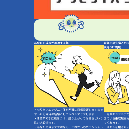
あなたの成長が加速する場
現場での先輩との
現場OJT制度
・なりたいエンジニア像を明確に目標設定しますので
やった分自分の経験としてレベルアップします！
・先輩エンジニア
・IT業界で手に職をつけ、成り上がってみせるという
きている未経験者
思い大歓迎です。
てくれます。
・あなたの今までではなく、これからのポテンシャル
・スキルを磨きた