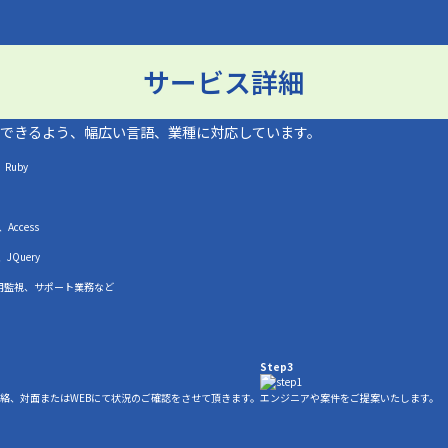
サービス詳細
できるよう、幅広い言語、業種に対応しています。
、Ruby
、Access
、JQuery
用監視、サポート業務など
Step3
絡、対面またはWEBにて状況のご確認をさせて頂きます。
エンジニアや案件をご提案いたします。