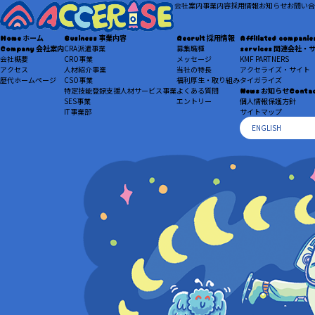
会社案内
事業内容
採用情報
お知らせ
お問い合
Home
ホーム
Business
事業内容
Recruit
採用情報
Affiliated companie
Company
会社案内
CRA派遣事業
募集職種
services
関連会社・
会社概要
CRO事業
メッセージ
KMF PARTNERS
アクセス
人材紹介事業
当社の特長
アクセライズ・サイト
歴代ホームページ
CSO事業
福利厚生・取り組み
タイガライズ
特定技能登録支援人材サービス事業
よくある質問
News
お知らせ
Conta
SES事業
エントリー
個人情報保護方針
IT事業部
サイトマップ
ENGLISH