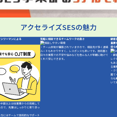
アクセライズSESの魅力
マンツーマンによる
気軽に相談できる
チームワークの良さ
顧客
重要
得ら
・チーム体制が構築されていますので、相談先が多く連絡
ルートもわかりやすく、レスポンスも早いです。技術面と
日々の業務での不安や悩みなどを色んな人が早期に助けて
・顧
くれて安心できます。
レク
もあ
る業
・ク
居て
らも
いて
の半数以上は他業種からの挑戦して
なので、先輩はしっかりと寄り添っ
い方にはチームで技術的なサポート