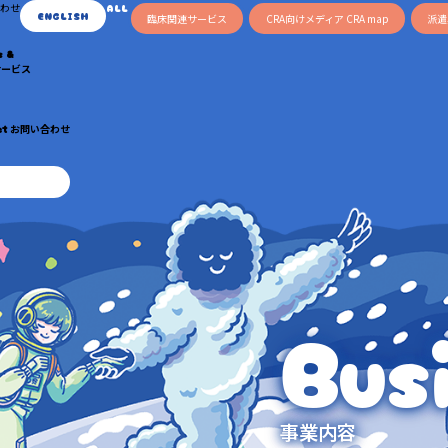
わせ
ALL
ENGLISH
臨床関連サービス
CRA向けメディア CRA map
派遣
s &
サービス
ct
お問い合わせ
Bus
事業内容