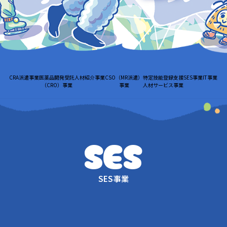
CRA派遣事業
医薬品開発受託
人材紹介事業
CSO（MR派遣）
特定技能登録支援
SES事業
IT事業
（CRO）事業
事業
人材サービス事業
SES
SES事業