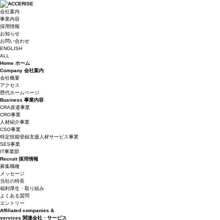
会社案内
事業内容
採用情報
お知らせ
お問い合わせ
ENGLISH
ALL
Home
ホーム
Company
会社案内
会社概要
アクセス
歴代ホームページ
Business
事業内容
CRA派遣事業
CRO事業
人材紹介事業
CSO事業
特定技能登録支援人材サービス事業
SES事業
IT事業部
Recruit
採用情報
募集職種
メッセージ
当社の特長
福利厚生・取り組み
よくある質問
エントリー
Affiliated companies &
services
関連会社・サービス