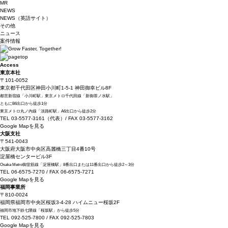
MR
NEWS
NEWS（英語サイト）
その他
ニュース
案件情報
Access
東京本社
〒101-0052
東京都千代田区神田小川町1-5-1 神田御幸ビル8F
都営新宿線「小川町駅」東京メトロ千代田線「新御茶ノ水駅」
ともにB6出口から徒歩1分
東京メトロ丸ノ内線「淡路町駅」A6出口から徒歩2分
TEL 03-5577-3161（代表）/ FAX 03-5577-3162
Google Mapを見る
大阪支社
〒541-0043
大阪府大阪市中央区高麗橋三丁目4番10号
淀屋橋センタービル3F
Osaka Metro御堂筋線「淀屋橋駅」8番出口または11番出口から徒歩2～3分
TEL 06-6575-7270 / FAX 06-6575-7271
Google Mapを見る
福岡事業所
〒810-0024
福岡県福岡市中央区桜坂3-4-28 ハイムニュー桜坂2F
福岡市地下鉄七隈線「桜坂駅」から徒歩5分
TEL 092-525-7800 / FAX 092-525-7803
Google Mapを見る