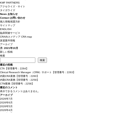
KMF PARTNERS
アクセライズ・サイト
タイガライズ
News
お知らせ
Contact
お問い合わせ
個人情報保護方針
サイトマップ
ENGLISH
臨床関連サービス
CRA向けメディア CRA map
派遣案件情報
アーカイブ
月:
2021年10月
投
新しい投稿
稿
検索
ナ
検索
ビ
最近の投稿
ゲ
CTA【管理番号：2264】
ー
Clinical Research Manager（CRM）サポート【管理番号：2263】
シ
内勤CRA業務【管理番号：2260】
ョ
内勤CRA業務【管理番号：2259】
ン
CTM業務【管理番号：2258】
最近のコメント
表示できるコメントはありません。
アーカイブ
2026年7月
2026年6月
2026年5月
2026年4月