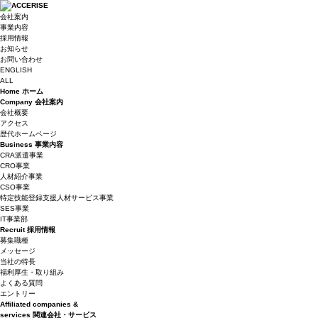
会社案内
事業内容
採用情報
お知らせ
お問い合わせ
ENGLISH
ALL
Home
ホーム
Company
会社案内
会社概要
アクセス
歴代ホームページ
Business
事業内容
CRA派遣事業
CRO事業
人材紹介事業
CSO事業
特定技能登録支援人材サービス事業
SES事業
IT事業部
Recruit
採用情報
募集職種
メッセージ
当社の特長
福利厚生・取り組み
よくある質問
エントリー
Affiliated companies &
services
関連会社・サービス