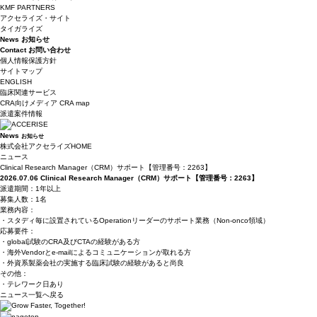
KMF PARTNERS
アクセライズ・サイト
タイガライズ
News
お知らせ
Contact
お問い合わせ
個人情報保護方針
サイトマップ
ENGLISH
臨床関連サービス
CRA向けメディア CRA map
派遣案件情報
News
お知らせ
株式会社アクセライズHOME
ニュース
Clinical Research Manager（CRM）サポート【管理番号：2263】
2026.07.06
Clinical Research Manager（CRM）サポート【管理番号：2263】
派遣期間：1年以上
募集人数：1名
業務内容：
・スタディ毎に設置されているOperationリーダーのサポート業務（Non-onco領域）
応募要件：
・global試験のCRA及びCTAの経験がある方
・海外Vendorとe-mailによるコミュニケーションが取れる方
・外資系製薬会社の実施する臨床試験の経験があると尚良
その他：
・テレワーク日あり
ニュース一覧へ戻る