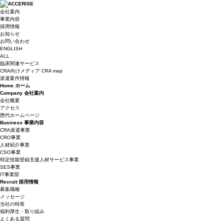
会社案内
事業内容
採用情報
お知らせ
お問い合わせ
ENGLISH
ALL
臨床関連サービス
CRA向けメディア CRA map
派遣案件情報
Home
ホーム
Company
会社案内
会社概要
アクセス
歴代ホームページ
Business
事業内容
CRA派遣事業
CRO事業
人材紹介事業
CSO事業
特定技能登録支援人材サービス事業
SES事業
IT事業部
Recruit
採用情報
募集職種
メッセージ
当社の特長
福利厚生・取り組み
よくある質問