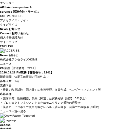
エントリー
Affiliated companies &
services
関連会社・サービス
KMF PARTNERS
アクセライズ・サイト
タイガライズ
News
お知らせ
Contact
お問い合わせ
個人情報保護方針
サイトマップ
ENGLISH
News
お知らせ
株式会社アクセライズHOME
ニュース
PM業務【管理番号：2241】
2026.01.26
PM業務【管理番号：2241】
派遣期間：短期又は長期の可能性あり
募集人数：1名
業務内容：
・複数の臨床試験（国内外）の進捗管理、文書作成、ベンダーマネジメント等
応募要件：
・臨床研究、医療機器、製薬に関連した実務経験（目安：5年以上）
・プロジェクトマネジメントまたはモニタリング業務の経験者
・英語力：ビジネスで使用可能なレベル（読み書き、会議での聞き取り重視）
ニュース一覧へ戻る
Access